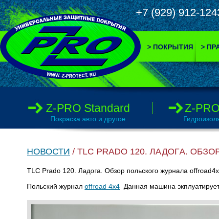
+7 (929) 912-
> ПОКРЫТИЯ
> ПР
Z-PRO Standard
Z-PRO
Покраска авто и другое
Гидроизол
НОВОСТИ
/ TLC PRADO 120. ЛАДОГA. ОБ
TLC Prado 120. Ладогa. Обзор польского журнала offroad
Польский журнал
offroad 4x4
Данная машина экплуатирует