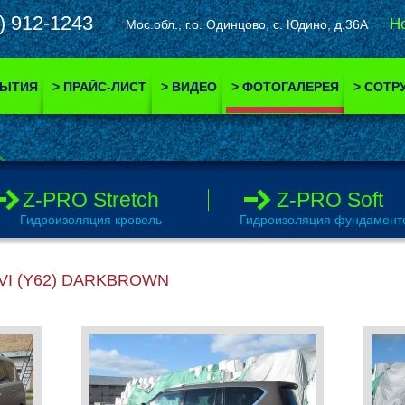
29) 912-1243
Н
Мос.обл., г.о. Одинцово, с. Юдино, д.36А
РЫТИЯ
> ПРАЙС-ЛИСТ
> ВИДЕО
> ФОТОГАЛЕРЕЯ
> СОТР
Z-PRO Stretch
Z-PRO Soft
Гидроизоляция кровель
Гидроизоляция фундамент
 VI (Y62) DARKBROWN