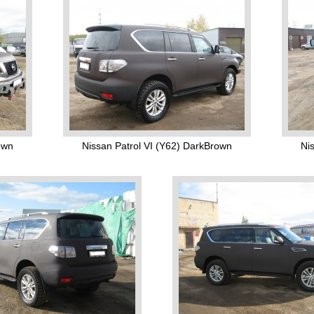
own
Nissan Patrol VI (Y62) DarkBrown
Ni