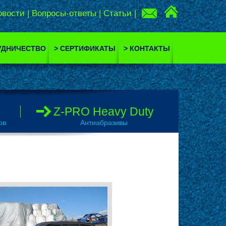
овости
|
Вопросы-ответы
|
Статьи
|
УДНИЧЕСТВО
> СЕРТИФИКАТЫ
> КОНТАКТЫ
Z-PRO Heavy Duty
ов
Антиабразивы