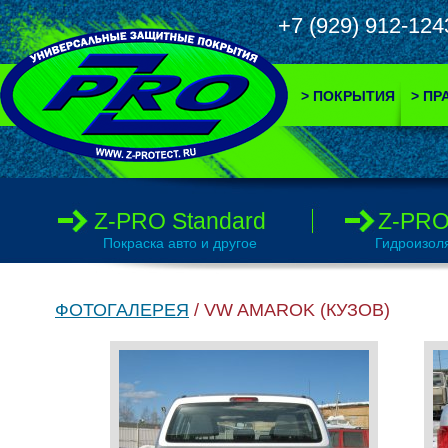
+7 (929) 912-
> ПОКРЫТИЯ
> ПР
Z-PRO Standard
Z-PRO
Покраска авто и другое
Гидроизол
ФОТОГАЛЕРЕЯ
/ VW AMAROK (КУЗОВ)