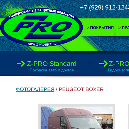
+7 (929) 912-
> ПОКРЫТИЯ
> ПР
Z-PRO Standard
Z-PRO
Покраска авто и другое
Гидроизол
ФОТОГАЛЕРЕЯ
/ PEUGEOT BOXER